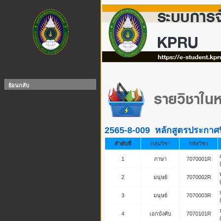
ย้อนกลับ
2565-8-009 หลักสูตรประกาศนี
ลำดับที่
กลุ่มวิชา
รหัสวิชา
1
ภาษา
7070001R
2
มนุษย์
7070002R
3
มนุษย์
7070003R
4
เอกบังคับ
7070101R