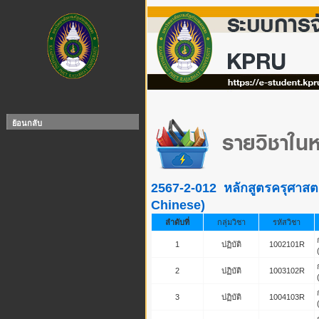
ย้อนกลับ
2567-2-012 หลักสูตรครุศาสต
Chinese)
ลำดับที่
กลุ่มวิชา
รหัสวิชา
1
ปฏิบัติ
1002101R
2
ปฏิบัติ
1003102R
3
ปฏิบัติ
1004103R